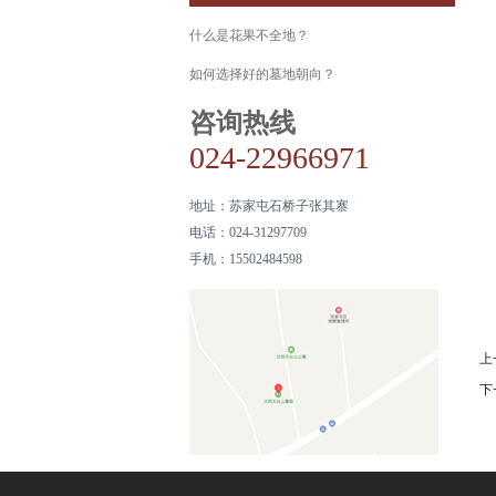
什么是花果不全地？
如何选择好的墓地朝向？
咨询热线
024-22966971
地址：
苏家屯石桥子张其寨
电话：
024-31297709
手机：
15502484598
上
下