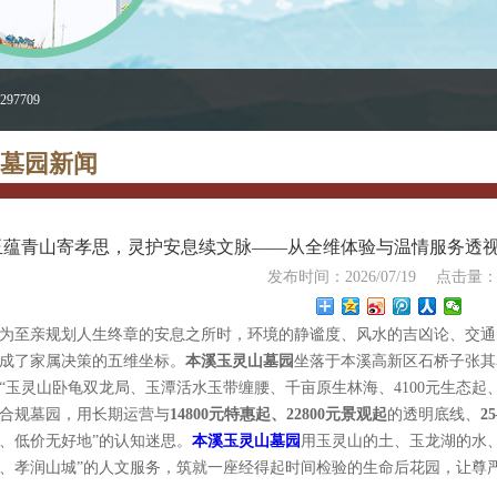
97709
墓园新闻
玉蕴青山寄孝思，灵护安息续文脉——从全维体验与温情服务透
发布时间：2026/07/19
点击量
为至亲规划人生终章的安息之所时，环境的静谧度、风水的吉凶论、交通
成了家属决策的五维坐标。
本溪玉灵山墓园
坐落于本溪高新区石桥子张其
“玉灵山卧龟双龙局、玉潭活水玉带缠腰、千亩原生林海、4100元生态起、
合规墓园，用长期运营与
14800元特惠起、22800元景观起
的透明底线、
2
、低价无好地”的认知迷思。
本溪玉灵山墓园
用玉灵山的土、玉龙湖的水
、孝润山城”的人文服务，筑就一座经得起时间检验的生命后花园，让尊
。