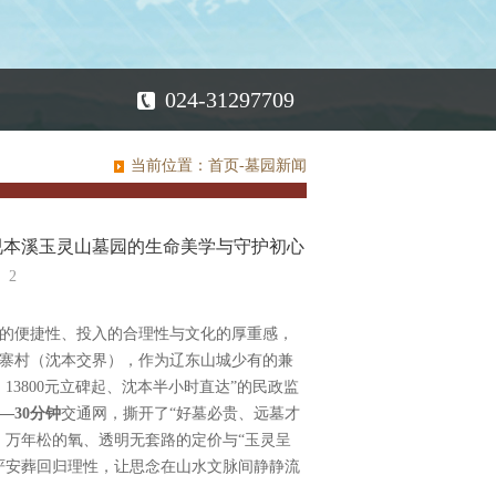
024-31297709
当前位置：
首页
-
墓园新闻
视本溪玉灵山墓园的生命美学与守护初心
：
2
的便捷性、投入的合理性与文化的厚重感，
寨村（沈本交界），作为辽东山城少有的兼
13800元立碑起、沈本半小时直达”的民政监
5—30分钟
交通网，撕开了“好墓必贵、远墓才
、万年松的氧、透明无套路的定价与“玉灵呈
严安葬回归理性，让思念在山水文脉间静静流