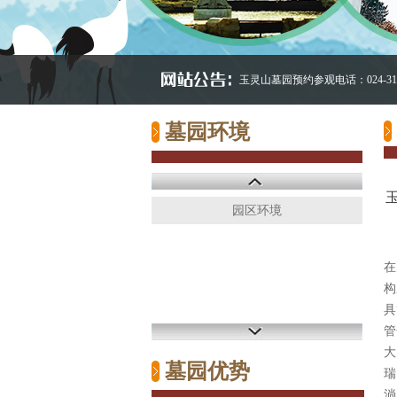
玉灵山墓园预约参观电话：024-312
墓园环境
园区环境
在
构
具
管
大
墓园优势
瑞
淌