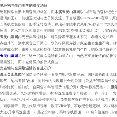
灵环抱与生态美学的温度消解
统墓园常被贴上阴森压抑标签，而
本溪玉灵山墓园
以“城市边的森林纪念
温润如玉），前拥玉龙湖与太子河支流，千亩版图中80%—90%覆绿，
五角枫次第绽放，四季流转成诗；福瑞苑传统中式墓配“松鹤延年”“龙凤
压迫，艺术定制区融逝者生平图腾（书本/音符/细水纹/枫叶纹），家族
玉灵山墓园
内无密集压迫碑林，碑位隐匿于花木水系间，孝道文化长廊、
点缀其间，滴水观音立于潭心，水韵松风贯穿设计象征生命生生不息。碑
耐酸碱石材，由匠人雕琢松鹤莲花如意兼顾礼制与个性；响应绿色殡葬号
玉灵山墓园
将死亡这一沉重命题转化为融入山川自然与家族记忆的优雅过
温柔巡礼，而非仓促压抑的仪式奔波。
龙吉壤与全周期温情的合规守护
溪玉灵山墓园
的深层安全感源于资质与地理双重兜底。园区属长白山余脉
聚气、纳福迎祥”吉壤；同时作为民政审批合规公墓（公益/经营双属性
纠纷隐忧，签订统一合同含20年管理费（维护费15元/年标准受控）。
服
R/实景选墓、风水师协同堪舆、本溪/沈阳免费专车接送（一户一车）；售
型）、三献礼/个性化追思/传统祈福、免费骨灰寄存与下葬用品清洁；售
、雨季排查，提供代祭扫视频、数字VR全景、家族纪念册定制、区块链档
大道/丹阜高速直达，25路公交衔接，高峰专线摆渡，300余车位免停，