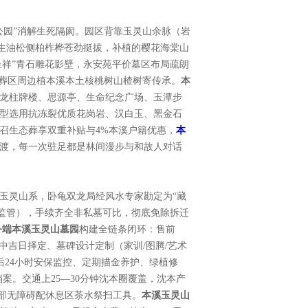
公园”消解生死隔阂。园区背靠玉灵山余脉（岩
原生油松侧柏柞桦苍劲挺拔，补植的樱花海棠山
呈祥”青石雕花影壁，永安苑平价墓区布局疏朗
合葬区周边植本溪本土核桃树山楂树寄传承。
本
龙柱牌楼、思源亭、生命纪念广场、玉潭步
型选用抗冻裂优质花岗岩、汉白玉、黑金石
召生态葬享双重补贴与4%本溪户籍优惠，
本
渡，每一次驻足都是林间漫步与和故人对话
玉灵山系，卧龟双龙局经风水专家勘定为“藏
受监管），手续齐全非私墓可比，彻底免除拆迁
务端本溪玉灵山墓园
构建全链条闭环：售前
中吉日择定、墓碑设计定制（家训/图腾/艺术
后24小时安保监控、定期描金养护、绿植修
案。交通上25—30分钟沈本圈覆盖，沈本产
内部无障碍配休息区茶水祭扫工具。
本溪玉灵山