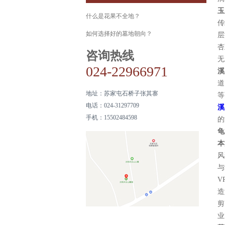
玉
什么是花果不全地？
传
如何选择好的墓地朝向？
层
杏
咨询热线
无
024-22966971
溪
道
地址：
苏家屯石桥子张其寨
等
电话：
024-31297709
溪
手机：
15502484598
的
龟
本
风
与
V
造
剪
业