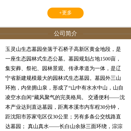
+更多
公司简介
玉灵山生态墓园坐落于石桥子高新区黄金地段，是
一座生态园林式生态公墓。墓园规划占地1500亩，
集安葬、祭祀、园林景观、传承孝道为一体，是辽
宁省新建规模最大的园林式生态墓园。墓园外三山
环抱，内坐拥山泉，形成了“山中有水水中山，山自
凌空水自闲”藏风聚气的完美格局。 交通便利——沈
本产业达到直达墓园，距离本溪市内车程30分钟，
距沈阳市苏家屯区仅30公里；另有多条公交线路直
达墓园； 真山真水——长白山余脉三面环绕，淙淙