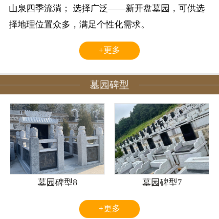
山泉四季流淌； 选择广泛——新开盘墓园，可供选
择地理位置众多，满足个性化需求。
+更多
墓园碑型
墓园碑型8
墓园碑型7
+更多