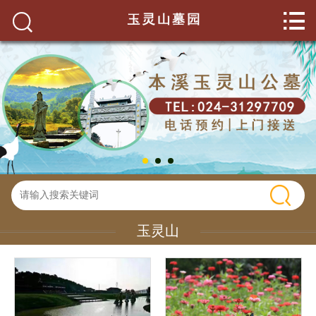


网站首页

关于我们
玉灵山环境
墓园服务
墓园新闻
碑型展示
玉灵山
联系我们