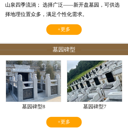
山泉四季流淌； 选择广泛——新开盘墓园，可供选
择地理位置众多，满足个性化需求。
+更多
墓园碑型
墓园碑型8
墓园碑型7
+更多