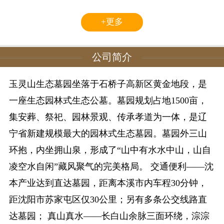
+更多
公司简介
玉灵山生态墓园坐落于石桥子高新区黄金地段，是
一座生态园林式生态公墓。墓园规划占地1500亩，
集安葬、祭祀、园林景观、传承孝道为一体，是辽
宁省新建规模最大的园林式生态墓园。墓园外三山
环抱，内坐拥山泉，形成了“山中有水水中山，山自
凌空水自闲”藏风聚气的完美格局。 交通便利——沈
本产业达到直达墓园，距离本溪市内车程30分钟，
距沈阳市苏家屯区仅30公里；另有多条公交线路直
达墓园； 真山真水——长白山余脉三面环绕，淙淙