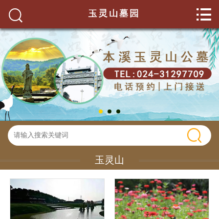


网站首页

关于我们
玉灵山环境
墓园服务
墓园新闻
碑型展示
玉灵山
联系我们