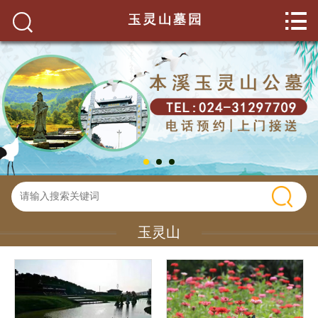


网站首页

关于我们
玉灵山环境
墓园服务
墓园新闻
碑型展示
玉灵山
联系我们