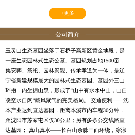
+更多
公司简介
玉灵山生态墓园坐落于石桥子高新区黄金地段，是
一座生态园林式生态公墓。墓园规划占地1500亩，
集安葬、祭祀、园林景观、传承孝道为一体，是辽
宁省新建规模最大的园林式生态墓园。墓园外三山
环抱，内坐拥山泉，形成了“山中有水水中山，山自
凌空水自闲”藏风聚气的完美格局。 交通便利——沈
本产业达到直达墓园，距离本溪市内车程30分钟，
距沈阳市苏家屯区仅30公里；另有多条公交线路直
达墓园； 真山真水——长白山余脉三面环绕，淙淙