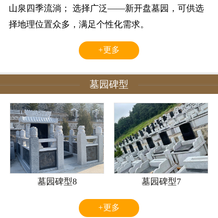
山泉四季流淌； 选择广泛——新开盘墓园，可供选
择地理位置众多，满足个性化需求。
+更多
墓园碑型
墓园碑型8
墓园碑型7
+更多