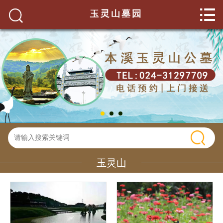


网站首页

关于我们
玉灵山环境
墓园服务
墓园新闻
碑型展示
玉灵山
联系我们