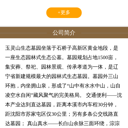
+更多
公司简介
玉灵山生态墓园坐落于石桥子高新区黄金地段，是
一座生态园林式生态公墓。墓园规划占地1500亩，
集安葬、祭祀、园林景观、传承孝道为一体，是辽
宁省新建规模最大的园林式生态墓园。墓园外三山
环抱，内坐拥山泉，形成了“山中有水水中山，山自
凌空水自闲”藏风聚气的完美格局。 交通便利——沈
本产业达到直达墓园，距离本溪市内车程30分钟，
距沈阳市苏家屯区仅30公里；另有多条公交线路直
达墓园； 真山真水——长白山余脉三面环绕，淙淙