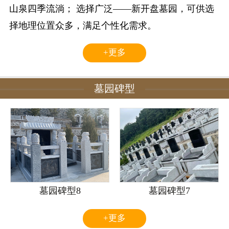
山泉四季流淌； 选择广泛——新开盘墓园，可供选
择地理位置众多，满足个性化需求。
+更多
墓园碑型
墓园碑型8
墓园碑型7
+更多